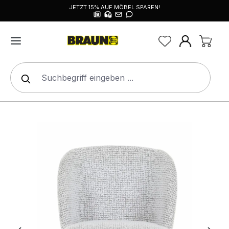
JETZT 15% AUF MÖBEL SPAREN!
alt springen
Bildergalerie überspringen