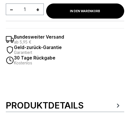
Produkt Anzahl: Gib den gewünschten We
IN DEN WARENKORB
Bundesweiter Versand
ab 5,95 €
Geld-zurück-Garantie
Garantiert
30 Tage Rückgabe
Kostenlos
PRODUKTDETAILS
Produktinformationen