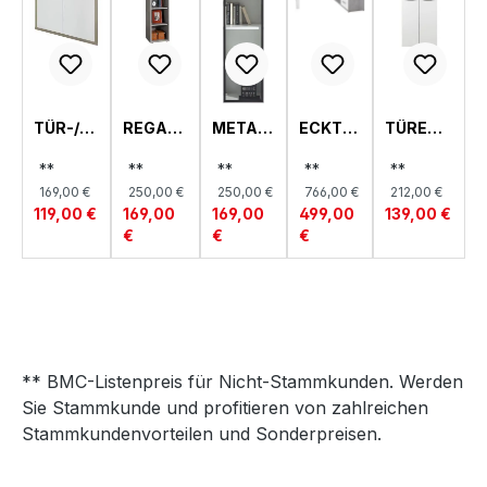
TÜR-/S
REGAL,
METAL
ECKTIS
TÜRENP
CHUBL
DISEGN
LRAHM
CH,
AAR,
ADENP
O, 6
ENTÜR,
DISEGN
DISEGN
**
**
**
**
**
AAR,
BÖDEN
DISEGN
O
O,
169,00 €
250,00 €
250,00 €
766,00 €
212,00 €
DISEGN
SCHMA
O
209CM
119,00 €
169,00
169,00
499,00
139,00 €
O
L
HÖHE
€
€
€
** BMC-Listenpreis für Nicht-Stammkunden. Werden
Sie Stammkunde und profitieren von zahlreichen
Stammkundenvorteilen und Sonderpreisen.