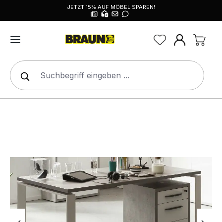
JETZT 15% AUF MÖBEL SPAREN!
alt springen
Bildergalerie überspringen