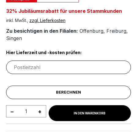
32% Jubiläumsrabatt für unsere Stammkunden
inkl. MwSt.,
zzgl. Lieferkosten
Zu besichtigen in den Filialen:
Offenburg
,
Freiburg
,
Singen
Hier Lieferzeit und -kosten prüfen:
BERECHNEN
Produkt Anzahl: Gib den gewünschten We
IN DEN WARENKORB