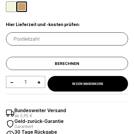
Beige
Cognac
Hier Lieferzeit und -kosten prüfen:
BERECHNEN
Produkt Anzahl: Gib den gewünschten We
IN DEN WARENKORB
Bundesweiter Versand
ab 5,95 €
Geld-zurück-Garantie
Garantiert
30 Tage Rückgabe