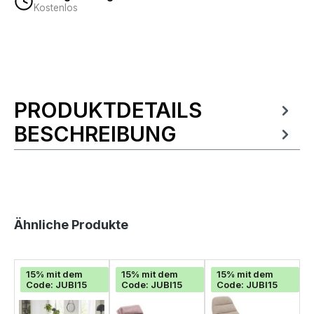
Kostenlos
PRODUKTDETAILS
Produktinformationen
BESCHREIBUNG
Produktgalerie überspringen
Ähnliche Produkte
15% mit dem
15% mit dem
15% mit dem
Code: JUBI15
Code: JUBI15
Code: JUBI15