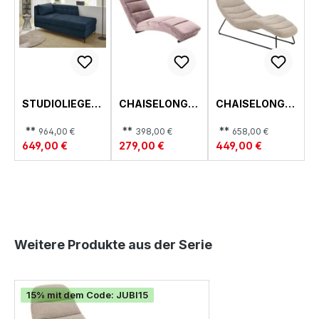
STUDIOLIEGE,
CHAISELONGU
CHAISELONGU
MARIE
E, SLINKY
E, CHAPLIN
**
**
**
964,00 €
398,00 €
658,00 €
649,00 €
279,00 €
449,00 €
Produktgalerie überspringen
Weitere Produkte aus der Serie
15% mit dem Code: JUBI15