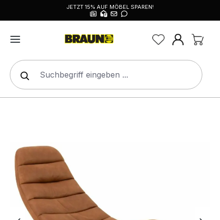
JETZT 15% AUF MÖBEL SPAREN!
alt springen
Bildergalerie überspringen