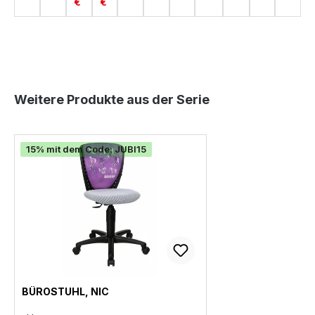
€
€
-
-
S
-
3
1
T
2
0
0
EI
0
N
Produktgalerie überspringen
Weitere Produkte aus der Serie
15% mit dem Code: JUBI15
BÜROSTUHL, NIC