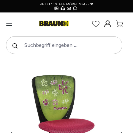
JETZT 15% AUF MÖBEL SPAREN!
alt springen
Bildergalerie überspringen