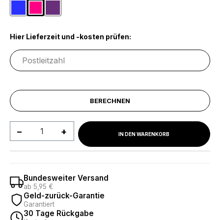
Blau
Dunkelrosa
Lila
Hier Lieferzeit und -kosten prüfen:
BERECHNEN
Produkt Anzahl: Gib den gewünschten We
IN DEN WARENKORB
Bundesweiter Versand
ab 5,95 €
Geld-zurück-Garantie
Garantiert
30 Tage Rückgabe