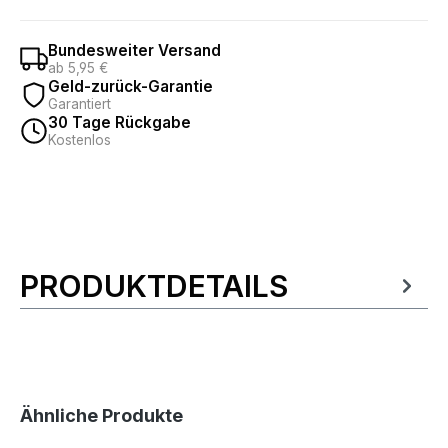
Bundesweiter Versand
ab 5,95 €
Geld-zurück-Garantie
Garantiert
30 Tage Rückgabe
Kostenlos
PRODUKTDETAILS
Produktinformationen
Produktgalerie überspringen
Ähnliche Produkte