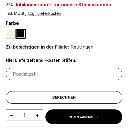
7% Jubiläumsrabatt für unsere Stammkunden
inkl. MwSt.,
zzgl. Lieferkosten
auswählen
Farbe
Naturfarben
Schwarz
Zu besichtigen in der Filiale:
Reutlingen
Hier Lieferzeit und -kosten prüfen:
BERECHNEN
Produkt Anzahl: Gib den gewünschten We
IN DEN WARENKORB