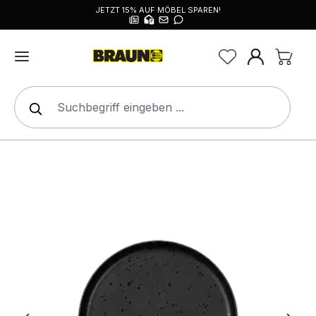
JETZT 15% AUF MÖBEL SPAREN!
alt springen
Bildergalerie überspringen