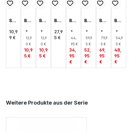
SN
BR
BR
BR
BR
BR
BR
BR
AC
OT
OT
OT
OT
OT
OT
OT
KB
BEU
BEU
KO
KA
KA
KA
KA
10,9
*
*
27,9
*
*
*
*
OX,
TEL
TEL
RB
STE
STE
STE
STE
9 €
5 €
12,9
12,9
44,
59,9
79,9
54,9
VA
BR
N,
N,
N,
N,
RIA
UN
NA
KIRI
SAL
KAT
0 €
0 €
95 €
5 €
5 €
5 €
BOL
CH,
MU
L
EN
AN
10,9
10,9
34,
52,
69,
48,
O
R
A
A
5 €
5 €
95
95
95
95
€
€
€
€
Produktgalerie überspringen
Weitere Produkte aus der Serie