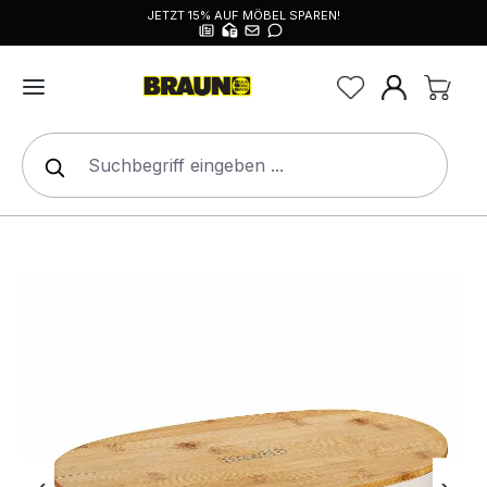
JETZT 15% AUF MÖBEL SPAREN!
alt springen
Bildergalerie überspringen