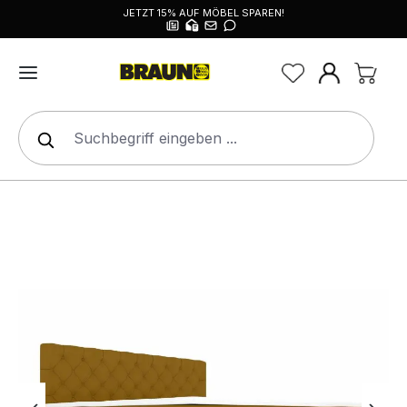
JETZT 15% AUF MÖBEL SPAREN!
alt springen
Bildergalerie überspringen