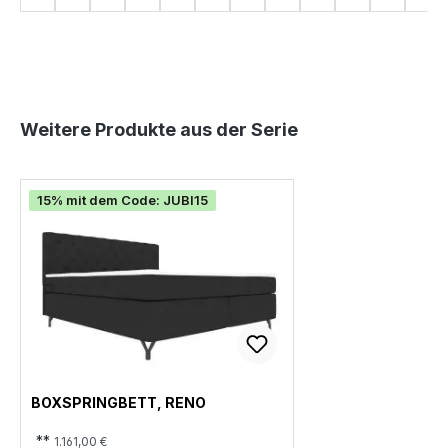
Produktgalerie überspringen
Weitere Produkte aus der Serie
15% mit dem Code: JUBI15
BOXSPRINGBETT, RENO
**
1.161,00 €