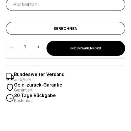
BERECHNEN
Produkt Anzahl: Gib den gewünschten We
IN DEN WARENKORB
Bundesweiter Versand
ab 5,95 €
Geld-zurück-Garantie
Garantiert
30 Tage Rückgabe
Kostenlos