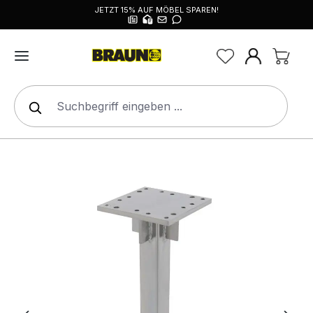
JETZT 15% AUF MÖBEL SPAREN!
alt springen
Bildergalerie überspringen