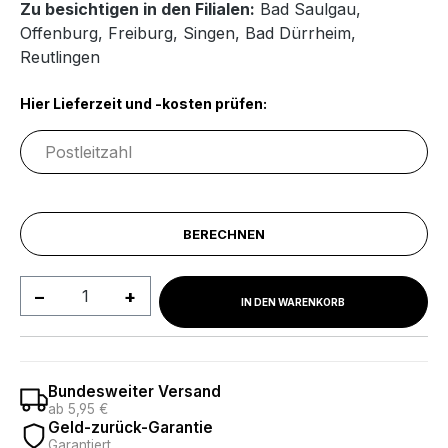
Zu besichtigen in den Filialen:
Bad Saulgau
,
Offenburg
,
Freiburg
,
Singen
,
Bad Dürrheim
,
Reutlingen
Hier Lieferzeit und -kosten prüfen:
BERECHNEN
Produkt Anzahl: Gib den gewünschten We
IN DEN WARENKORB
Bundesweiter Versand
ab 5,95 €
Geld-zurück-Garantie
Garantiert