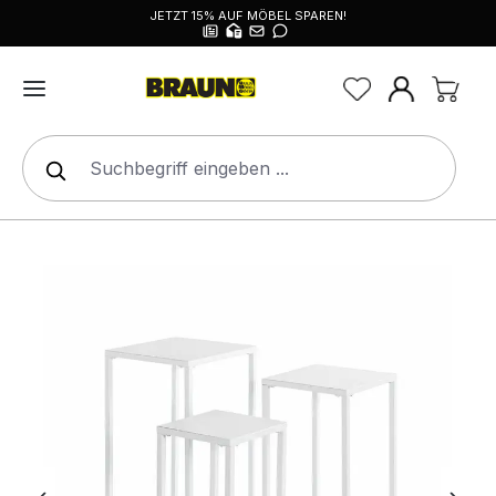
JETZT 15% AUF MÖBEL SPAREN!
alt springen
Bildergalerie überspringen