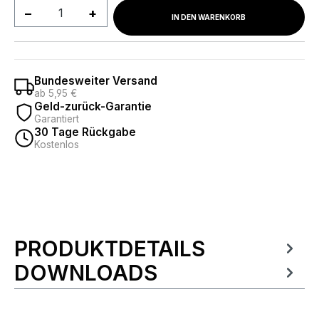
Produkt Anzahl: Gib den gewünschten We
IN DEN WARENKORB
Bundesweiter Versand
ab 5,95 €
Geld-zurück-Garantie
Garantiert
30 Tage Rückgabe
Kostenlos
PRODUKTDETAILS
Produktinformationen
DOWNLOADS