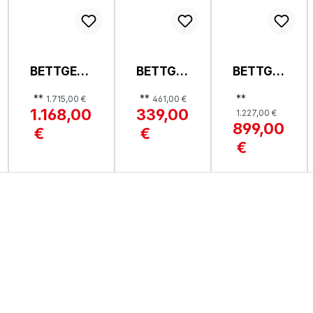
BETTGES
BETTGE
BETTGE
TELL, SAN
STELL,
STELL,
**
**
**
1.715,00 €
461,00 €
ANTONIO
JUDITH
SARAH
1.168,00
339,00
1.227,00 €
899,00
€
€
€