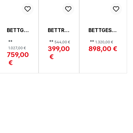
BETTGE
BETTRA
BETTGEST
STELL,
HMEN,
ELL, SAN
**
**
**
544,00 €
1.320,00 €
SOFIE
JENNY
SEBASTIA
399,00
898,00 €
1.027,00 €
N
759,00
€
€