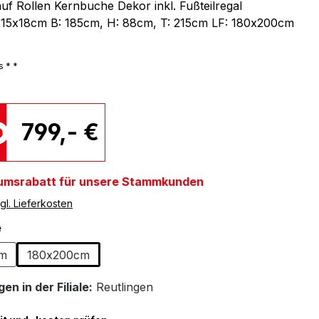
auf Rollen Kernbuche Dekor inkl. Fußteilregal
 15x18cm B: 185cm, H: 88cm, T: 215cm LF: 180x200cm
s * *
799,- €
umsrabatt für unsere Stammkunden
gl. Lieferkosten
auswählen
e
cm
180x200cm
en in der Filiale:
Reutlingen