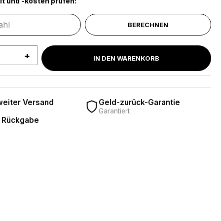
it und -kosten prüfen:
BERECHNEN
 Anzahl: Gib den gewünschten Wert ein 
IN DEN WARENKORB
eiter Versand
Geld-zurück-Garantie
Garantiert
 Rückgabe