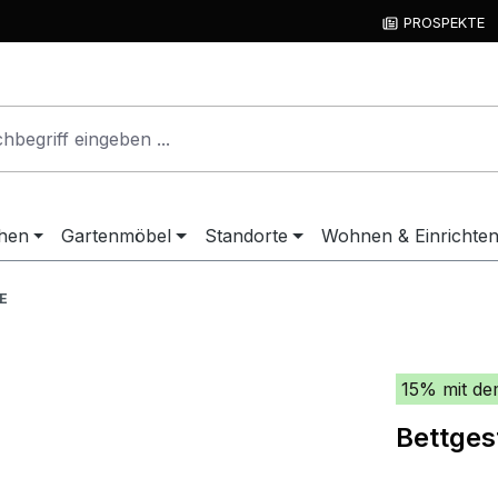
PROSPEKTE
hen
Gartenmöbel
Standorte
Wohnen & Einrichte
E
15% mit de
Bettgest