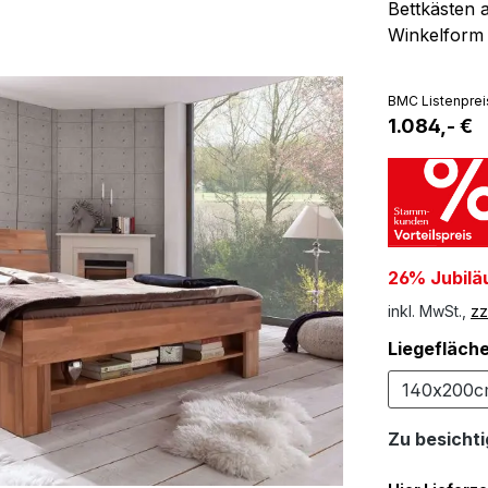
Bettkästen 
Winkelform
BMC Listenprei
1.084,- €
26% Jubilä
inkl. MwSt.,
zz
Liegefläch
140x200
Zu besichtig