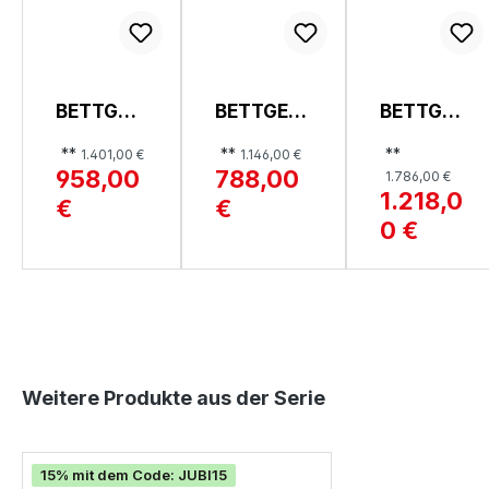
BETTGES
BETTGES
BETTGES
TELL,
TELL, SAN
TELL,
**
**
**
1.401,00 €
1.146,00 €
SAN
STEFANO
GREENVI
958,00
788,00
1.786,00 €
SIMEON
LLE
1.218,0
€
€
0 €
Produktgalerie überspringen
Weitere Produkte aus der Serie
15% mit dem Code: JUBI15