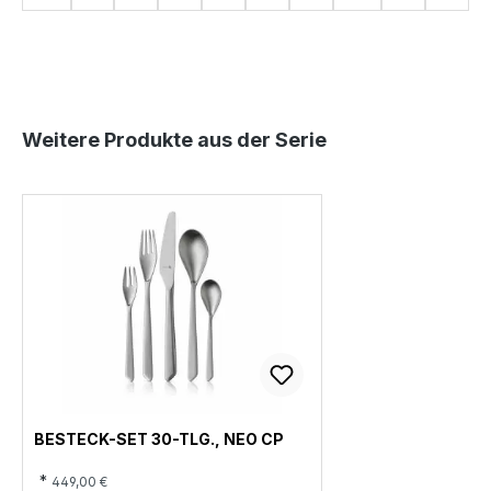
E
M
O
C
T
T
R
A
P
E
C
K
Produktgalerie überspringen
Weitere Produkte aus der Serie
BESTECK-SET 30-TLG., NEO CP
*
449,00 €