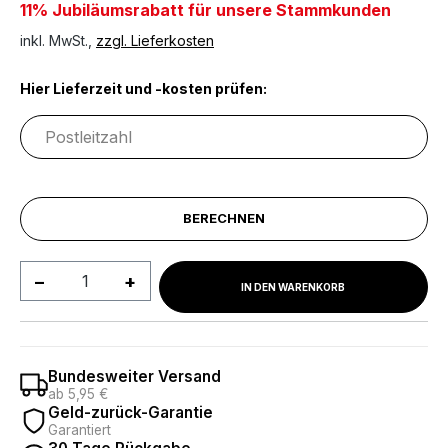
11% Jubiläumsrabatt für unsere Stammkunden
inkl. MwSt.,
zzgl. Lieferkosten
Hier Lieferzeit und -kosten prüfen:
BERECHNEN
Produkt Anzahl: Gib den gewünschten We
IN DEN WARENKORB
Bundesweiter Versand
ab 5,95 €
Geld-zurück-Garantie
Garantiert