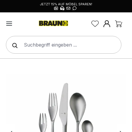
JETZT 15% AUF MÖBEL SPAREN!
alt springen
Bildergalerie überspringen