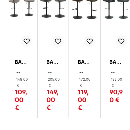
BAR
BAR
BAR
BAR
HOC
HOC
HOC
HOC
**
**
**
**
KER,
KER,
KER,
KER,
148,00
205,00
172,00
132,00
FLYN
BRO
ADIS
SYLV
€
€
€
€
N
OKE
A
IA
109,
149,
119,
90,9
00
00
00
0 €
€
€
€