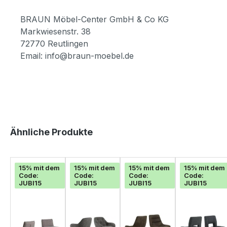
BRAUN Möbel-Center GmbH & Co KG
Markwiesenstr. 38
72770 Reutlingen
Email: info@braun-moebel.de
Produktgalerie überspringen
Ähnliche Produkte
15% mit dem
15% mit dem
15% mit dem
15% mit dem
Code:
Code:
Code:
Code:
JUBI15
JUBI15
JUBI15
JUBI15