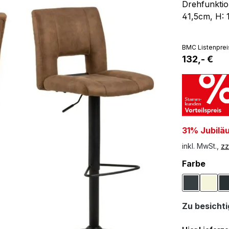
Drehfunktio
41,5cm, H: 
BMC Listenprei
132,- €
31% Jubilä
inkl. MwSt.,
zz
ausw
Farbe
Anthrazit
Beige
Zu besichtig