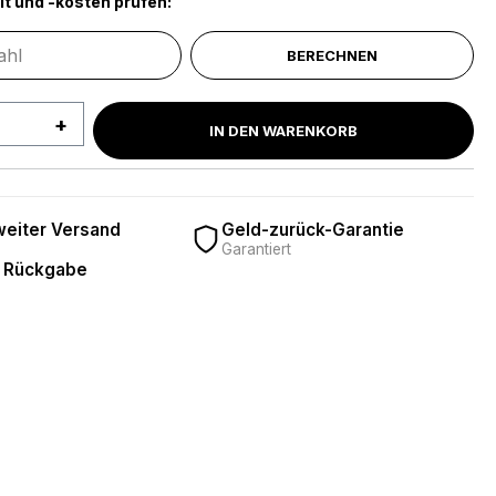
it und -kosten prüfen:
BERECHNEN
 Anzahl: Gib den gewünschten Wert ein 
IN DEN WARENKORB
eiter Versand
Geld-zurück-Garantie
Garantiert
 Rückgabe