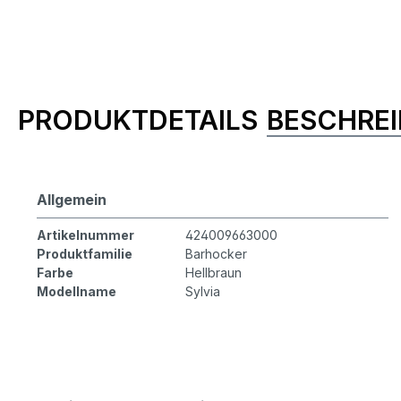
Produktinformationen
PRODUKTDETAILS
BESCHRE
Allgemein
Artikelnummer
424009663000
Produktfamilie
Barhocker
Farbe
Hellbraun
Modellname
Sylvia