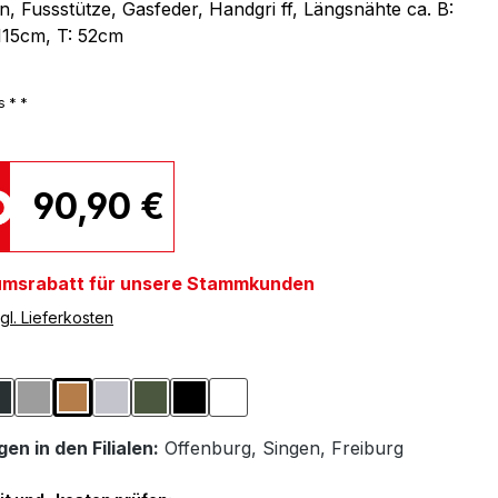
n, Fussstütze, Gasfeder, Handgri ff, Längsnähte ca. B:
115cm, T: 52cm
s * *
90,90 €
umsrabatt für unsere Stammkunden
gl. Lieferkosten
ählen
Dunkelgrau
Grau
Hellbraun
Hellgrau
Olivgrün
Schwarz
Weiß
en in den Filialen:
Offenburg
,
Singen
,
Freiburg