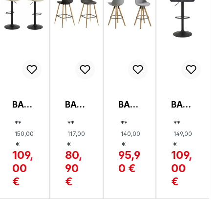
BAR
BAR
BAR
BAR
HOC
HOC
HOC
HOC
**
**
**
**
KER,
KER,
KER,
KER,
150,00
117,00
140,00
149,00
GRA
WIL
DIMA
DOLL
€
€
€
€
CE
MA
IE H
109,
80,
95,9
109,
00
90
0 €
00
€
€
€