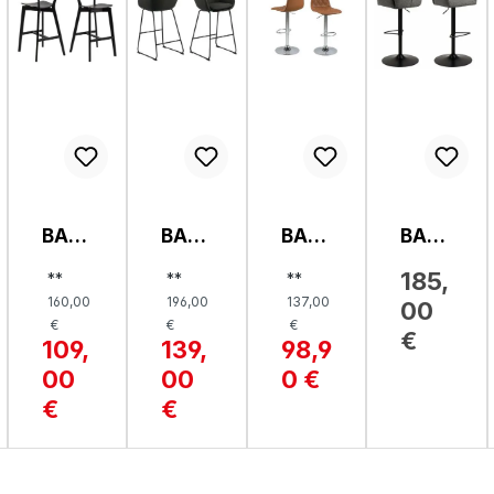
BAR
BAR
BAR
BAR
HOC
HOC
HOC
HOC
185,
**
**
**
KER,
KER,
KER,
KER,
160,00
196,00
137,00
00
ROX
LISA
EMU
MR
€
€
€
BY
SALI
€
109,
139,
98,9
NAS
00
00
0 €
€
€