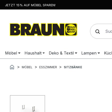
JETZT 15% AUF MÖBEL SPAREN!
springen
Zur Hauptnavigation springen
Möbel
Haushalt
Deko & Textil
Lampen
Küc
MÖBEL
ESSZIMMER
SITZBÄNKE
Bildergalerie überspringen