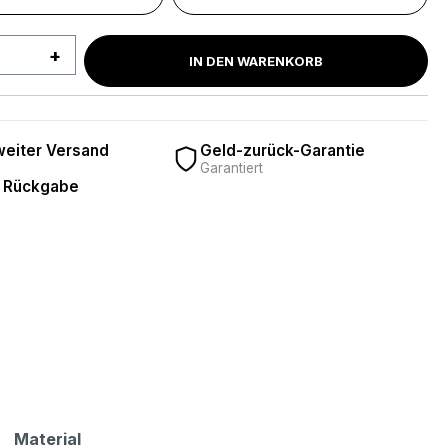
 Anzahl: Gib den gewünschten Wert ein 
IN DEN WARENKORB
eiter Versand
Geld-zurück-Garantie
Garantiert
 Rückgabe
Material