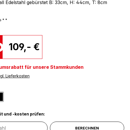
tall Edelstahl gebürstet B: 33cm, H: 44cm, T: 8cm
s * *
109,- €
umsrabatt für unsere Stammkunden
gl. Lieferkosten
ählen
tahlfarben
Schwarz
it und -kosten prüfen:
BERECHNEN