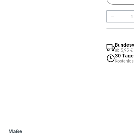
Produkt
Bundesw
ab 5,95 €
30 Tage
Kostenlos
Maße