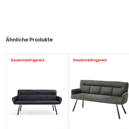
Produktgalerie überspringen
Ähnliche Produkte
Dauerniedrigpreis
Dauerniedrigpreis