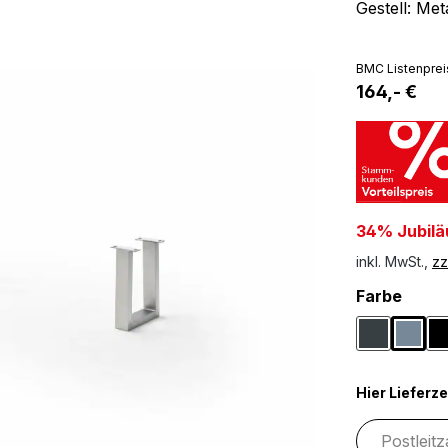
Gestell: Me
BMC Listenprei
164,- €
34% Jubilä
inkl. MwSt.,
zz
ausw
Farbe
Anthrazit
Edels
Hier Lieferze