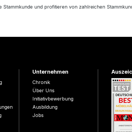
e Stammkunde und profitieren von zahlreichen Stammkund
Unternehmen
Auszei
g
Chronik
Über Uns
Initiativbewerbung
ungen
Ausbildung
g
Jobs