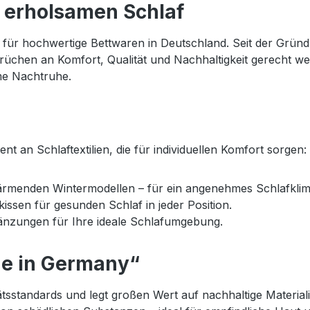
W
O
I
M
LI
r erholsamen Schlaf
I
O
A
A
N
L
9
 für hochwertige Bettwaren in Deutschland. Seit der Gründ
T
E
0
prüchen an Komfort, Qualität und Nachhaltigkeit gerecht 
E
A
L
me Nachtruhe.
R
F
EI
W
E
C
A
S
H
R
T
T
M
B
t an Schlaftextilien, die für individuellen Komfort sorgen:
I
O
menden Wintermodellen – für ein angenehmes Schlafklima 
ssen für gesunden Schlaf in jeder Position.
nzungen für Ihre ideale Schlafumgebung.
de in Germany“
tsstandards und legt großen Wert auf nachhaltige Materiali