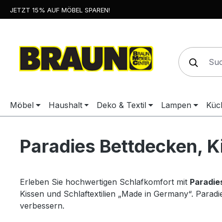
JETZT 15% AUF MÖBEL SPAREN!
springen
Zur Hauptnavigation springen
Möbel
Haushalt
Deko & Textil
Lampen
Küc
Paradies Bettdecken, Ki
Erleben Sie hochwertigen Schlafkomfort mit
Paradie
Kissen und Schlaftextilien „Made in Germany“. Parad
verbessern.