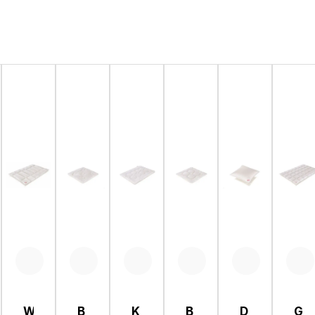
W
B
K
B
D
G