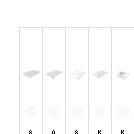
Produktgalerie überspringen
S
G
S
K
K