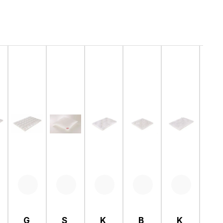
G
S
K
B
K
G