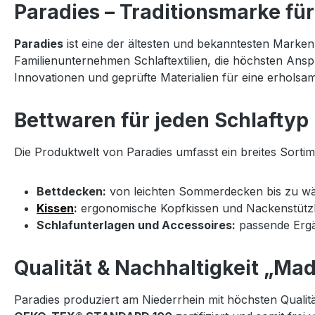
U
O
A
A
A
Paradies – Traditionsmarke fü
S
R
L
N
C
B
A
L
E
H
Paradies
ist eine der ältesten und bekanntesten Marken
I
B
E
L
F
Familienunternehmen Schlaftextilien, die höchsten Ans
O
I
R
A
Ü
Innovationen und geprüfte Materialien für eine erholsa
O
G
L
L
O
L
EI
B
Bettwaren für jeden Schlaftyp
C
E
H
U
Die Produktwelt von Paradies umfasst ein breites Sortimen
T
T
E
Bettdecken:
von leichten Sommerdecken bis zu wär
L
Kissen
:
ergonomische Kopfkissen und Nackenstützki
Schlafunterlagen und Accessoires:
passende Ergä
Qualität & Nachhaltigkeit „Ma
Paradies produziert am Niederrhein mit höchsten Qualitä