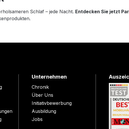
, erholsameren Schlaf – jede Nacht.
Entdecken Sie jetzt Pa
rkenprodukten.
Unternehmen
Auszei
g
Chronik
Über Uns
Initiativbewerbung
ungen
Ausbildung
g
Jobs