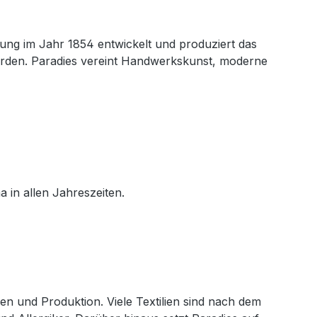
LI
P
B
O
B
L
A
L
I
M
I
U
9
U
O
E
O
M
ung im Jahr 1854 entwickelt und produziert das
0
S
M
D
B
werden. Paradies vereint Handwerkskunst, moderne
M
B
E
I
U
E
I
D
U
S
D
O
I
M
B
I
U
I
U
M
O
M
L
EI
C
in allen Jahreszeiten.
H
T
en und Produktion. Viele Textilien sind nach dem