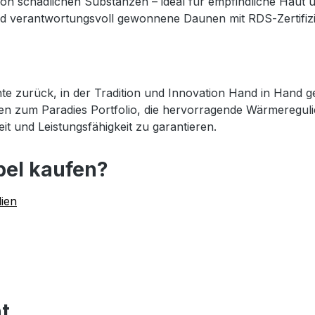
i von schädlichen Substanzen – ideal für empfindliche Haut 
 und verantwortungsvoll gewonnene Daunen mit RDS‑Zertifiz
hte zurück, in der Tradition und Innovation Hand in Hand
en zum Paradies Portfolio, die hervorragende Wärmereguli
it und Leistungsfähigkeit zu garantieren.
bel kaufen?
lien
t