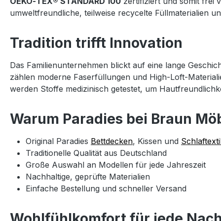
OEKO‑TEX® STANDARD 100
zertifiziert und somit fre
umweltfreundliche, teilweise recycelte Füllmaterialien
Tradition trifft Innovation
Das Familienunternehmen blickt auf eine lange Geschic
zählen moderne Faserfüllungen und High‑Loft‑Materiali
werden Stoffe medizinisch getestet, um Hautfreundlichke
Warum Paradies bei Braun Mö
Original Paradies
Bettdecken
, Kissen und
Schlaftexti
Traditionelle Qualität aus Deutschland
Große Auswahl an Modellen für jede Jahreszeit
Nachhaltige, geprüfte Materialien
Einfache Bestellung und schneller Versand
Wohlfühlkomfort für jede Nach