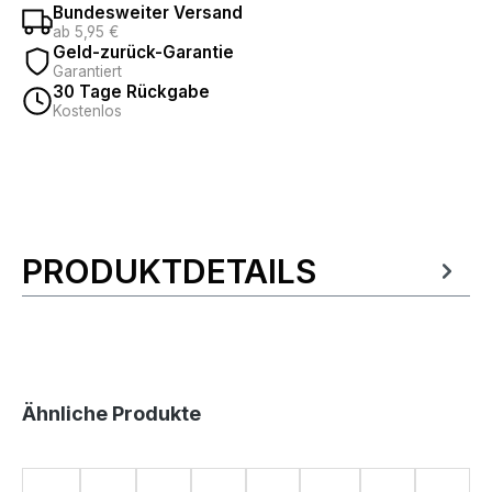
Bundesweiter Versand
ab 5,95 €
Geld-zurück-Garantie
Garantiert
30 Tage Rückgabe
Kostenlos
PRODUKTDETAILS
Produktinformationen
Produktgalerie überspringen
Ähnliche Produkte