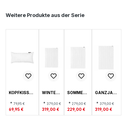
Produktgalerie überspringen
Weitere Produkte aus der Serie
KOPFKISSEN
WINTER
SOMMER
GANZJAH
GESTEPPT,
BETT,
BETT,
RESBETT,
REGENERATI
REGENE
REGENER
REGENERA
*
*
*
*
79,95 €
379,00 €
279,00 €
379,00 €
ON
RATION
ATION
TION
69,95 €
319,00 €
229,00 €
319,00 €
KOPFKISSEN
DUOBET
LEICHTBE
SOLOBETT
T
TT