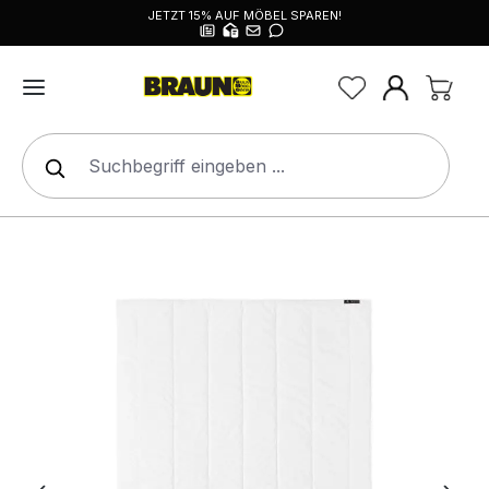
JETZT 15% AUF MÖBEL SPAREN!
alt springen
Bildergalerie überspringen