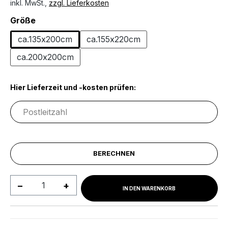
inkl. MwSt.,
zzgl. Lieferkosten
auswählen
Größe
ca.135x200cm
ca.155x220cm
ca.200x200cm
Hier Lieferzeit und -kosten prüfen:
BERECHNEN
Produkt Anzahl: Gib den gewünschten We
IN DEN WARENKORB